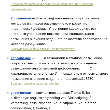
Словарь-справочник терминов нормативно-технической
документации
Упрочнение
— [hardening] повышение сопротивления
7
металлов и сплавов разрушению или развитию
пластической деформ. Упрочнение характеризуется
степенью упрочнения показателем относительного
повышения значения заданного показателя сопротивления
металла разрушению …
Энциклопедический словарь по металлургии
Упрочнение
— в технологии металлов, повышение
8
сопротивляемости материала заготовки или изделия
разрушению или остаточной деформации. У.
характеризуется степенью У. – показателем относительного
повышения значения заданного параметра&#8230; …
Большая советская энциклопедия
упрочнение
— sutvirtinimas statusas T sritis fizika
9
atitikmenys: angl. strengthening vok. Verfestigung, f;
Verhärtung, f rus. скрепление, n; упрочнение, n pranc.
consolidation, f; fixation, f …