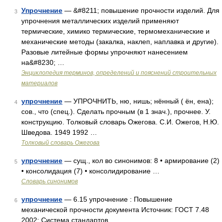
Упрочнение
— &#8211; повышение прочности изделий. Для
3
упрочнения металлических изделий применяют
термические, химико термические, термомеханические и
механические методы (закалка, наклеп, наплавка и другие).
Разовые литейные формы упрочняют нанесением
на&#8230; …
Энциклопедия терминов, определений и пояснений строительных
материалов
упрочнение
— УПРОЧНИТЬ, ню, нишь; нённый ( ён, ена);
4
сов., что (спец.). Сделать прочным (в 1 знач.), прочнее. У.
конструкцию. Толковый словарь Ожегова. С.И. Ожегов, Н.Ю.
Шведова. 1949 1992 …
Толковый словарь Ожегова
упрочнение
— сущ., кол во синонимов: 8 • армирование (2)
5
• консолидация (7) • консолидирование …
Словарь синонимов
упрочнение
— 6.15 упрочнение : Повышение
6
механической прочности документа Источник: ГОСТ 7.48
2002: Система стандартов …