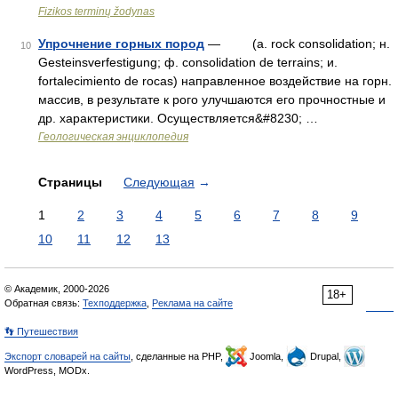
Fizikos terminų žodynas
Упрочнение горных пород
— (a. rock consolidation; н.
10
Gesteinsverfestigung; ф. consolidation de terrains; и.
fortalecimiento de rocas) направленное воздействие на горн.
массив, в результате к рого улучшаются его прочностные и
др. характеристики. Oсуществляется&#8230; …
Геологическая энциклопедия
Страницы
Следующая
→
1
2
3
4
5
6
7
8
9
10
11
12
13
© Академик, 2000-2026
18+
Обратная связь:
Техподдержка
,
Реклама на сайте
👣 Путешествия
Экспорт словарей на сайты
, сделанные на PHP,
Joomla,
Drupal,
WordPress, MODx.